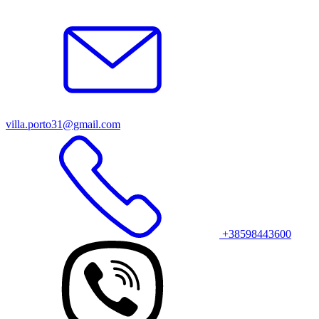
−
villa.porto31@gmail.com
+38598443600