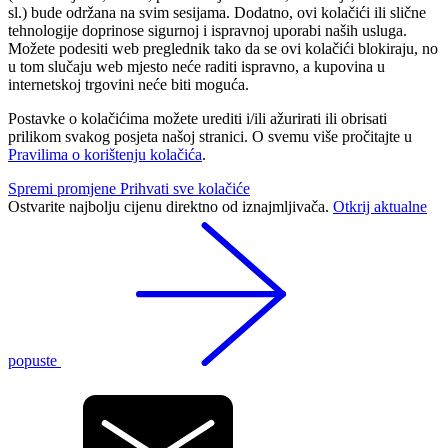
sl.) bude održana na svim sesijama. Dodatno, ovi kolačići ili slične
tehnologije doprinose sigurnoj i ispravnoj uporabi naših usluga.
Možete podesiti web preglednik tako da se ovi kolačići blokiraju, no
u tom slučaju web mjesto neće raditi ispravno, a kupovina u
internetskoj trgovini neće biti moguća.
Postavke o kolačićima možete urediti i/ili ažurirati ili obrisati
prilikom svakog posjeta našoj stranici. O svemu više pročitajte u
Pravilima o korištenju kolačića
.
Spremi promjene
Prihvati sve kolačiće
Ostvarite najbolju cijenu direktno od iznajmljivača.
Otkrij aktualne
popuste