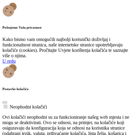
Poštujemo Vašu privatnost
Kako bismo vam omogućili najbolji korisnički doživljaj i
funkcionalnost stranica, naše internetske stranice upotrebljavaju
kolačiće (cookies). Pročitajte Uvjete korištenja kolačića te saznajte
više o njima.
U redu
Postavke kolačića
Neophodni kolačići
Ovi kolačići neophodni su za funkcioniranje našeg web mjesta i ne
mogu se deaktivirati. Ovo se odnosi, na primjer, na kolačiće koji
osiguravaju da konfiguracija koja se odnosi na korisnika stranice
(odabrani jezik, valuta, prihvaćanje kolačića, lista želja, košarica i